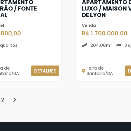
ARTAMENTO
APARTAMENTO 
RÃO / FONTE
LUXO / MAISON V
AL
DE LYON
el
Venda
1.800,00
R$ 1.700.000,00
 quartos
204,00m²
3 
ra de
Feira de
DETALHES
D
ntana/BA
Santana/BA
chevron_right
2