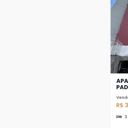
AP
PAD
Vend
R$ 
3