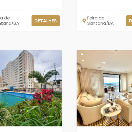
ra de
Feira de
DETALHES
D
ntana/BA
Santana/BA