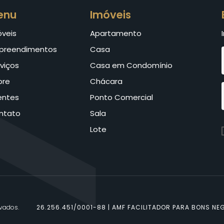
enu
Imóveis
óveis
Apartamento
preendimentos
Casa
viços
Casa em Condomínio
bre
Chácara
entes
Ponto Comercial
ntato
Sala
Lote
rvados.
26.256.451/0001-88 | AMF FACILITADOR PARA BONS NEG