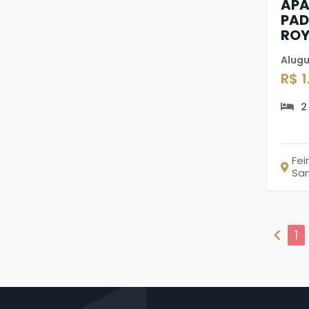
AP
PAD
ROY
Alugu
R$ 
2
Fei
Sa
chevron_left
1