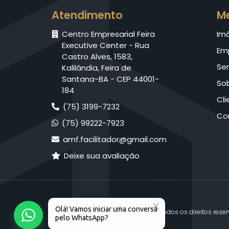
Atendimento
M
Centro Empresarial Feira
Im
Executive Center - Rua
Em
Castro Alves, 1583,
Ser
Kalilândia, Feira de
Santana-BA - CEP 44001-
So
184
Cli
(75) 3199-7232
Co
(75) 99222-7923
amf.facilitador@gmail.com
Deixe sua avaliação
© 2026 AMF Facilitador. Todos os direitos rese