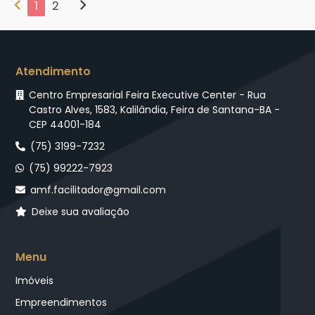
chevron_left
chevron_right
1
2
Atendimento
Centro Empresarial Feira Executive Center - Rua
Castro Alves, 1583, Kalilândia, Feira de Santana-BA -
CEP 44001-184
(75) 3199-7232
(75) 99222-7923
amf.facilitador@gmail.com
Deixe sua avaliação
Menu
Imóveis
Empreendimentos