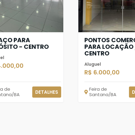
AÇO PARA
PONTOS COMERC
ÓSITO - CENTRO
PARA LOCAÇÃO 
CENTRO
el
Aluguel
4.000,00
R$ 6.000,00
ra de
Feira de
DETALHES
D
ntana/BA
Santana/BA