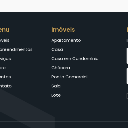
enu
Imóveis
óveis
Apartamento
preendimentos
Casa
viços
Casa em Condomínio
bre
Chácara
entes
Ponto Comercial
ntato
Sala
Lote