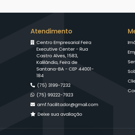
Atendimento
M
Centro Empresarial Feira
Im
Executive Center - Rua
Em
Castro Alves, 1583,
Ser
Kalilândia, Feira de
Santana-BA - CEP 44001-
So
184
Cli
(75) 3199-7232
Co
(75) 99222-7923
amf.facilitador@gmail.com
Deixe sua avaliação