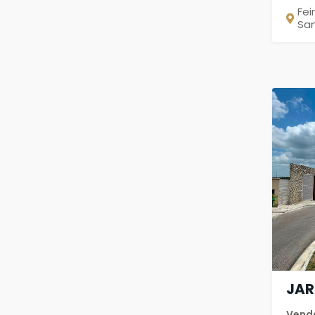
Fei
Sa
JAR
Vend