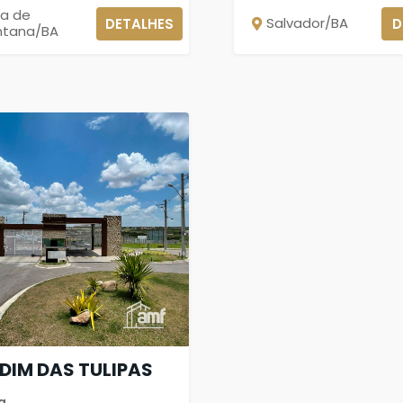
ra de
Salvador/BA
DETALHES
D
ntana/BA
DIM DAS TULIPAS
a