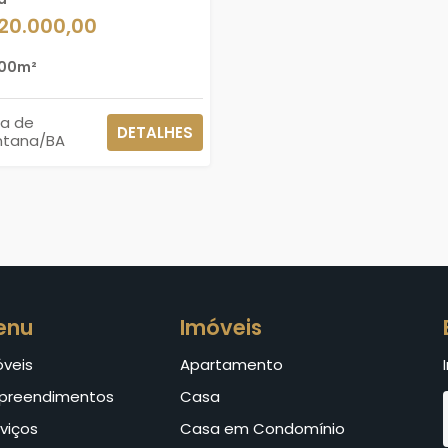
120.000,00
00m²
ra de
DETALHES
ntana/BA
enu
Imóveis
óveis
Apartamento
preendimentos
Casa
viços
Casa em Condomínio