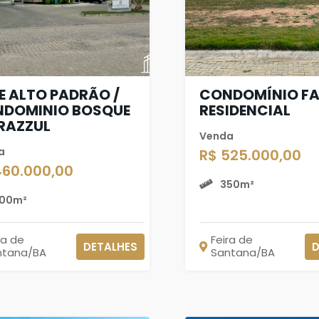
E ALTO PADRÃO /
CONDOMÍNIO FA
DOMINIO BOSQUE
RESIDENCIAL
RAZZUL
Venda
a
R$ 525.000,00
460.000,00
350m²
00m²
ra de
Feira de
DETALHES
D
ntana/BA
Santana/BA