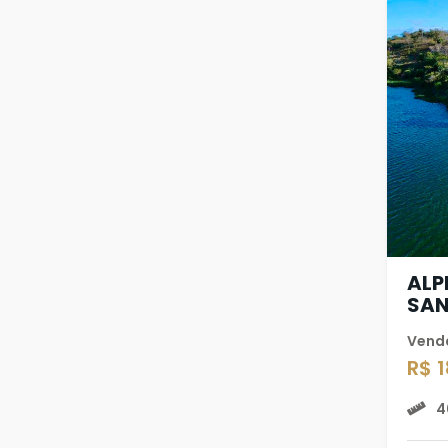
ALP
SA
Vend
R$ 
4