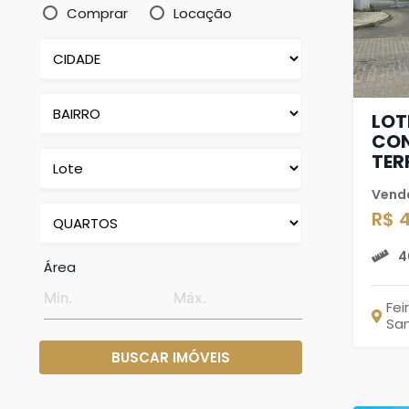
Comprar
Locação
LOT
CON
TER
Vend
R$ 
4
Área
Fei
Sa
BUSCAR IMÓVEIS