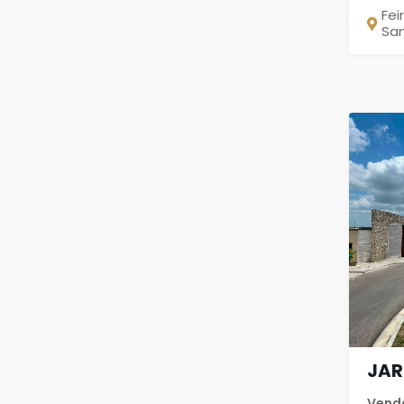
Fei
Sa
JAR
Vend