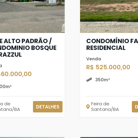
E ALTO PADRÃO /
CONDOMÍNIO FA
DOMINIO BOSQUE
RESIDENCIAL
RAZZUL
Venda
a
R$ 525.000,00
460.000,00
350m²
00m²
ra de
Feira de
DETALHES
D
ntana/BA
Santana/BA