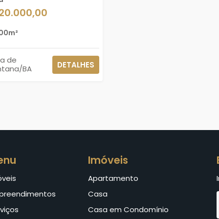
120.000,00
00m²
ra de
DETALHES
ntana/BA
enu
Imóveis
óveis
Apartamento
preendimentos
Casa
viços
Casa em Condomínio