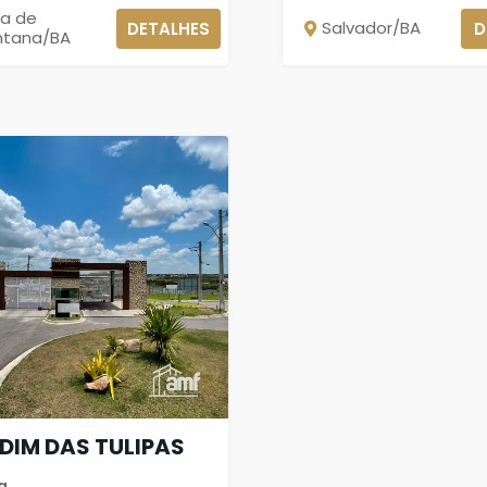
ra de
Salvador/BA
DETALHES
D
ntana/BA
DIM DAS TULIPAS
a