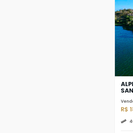
ALP
SA
Vend
R$ 
4