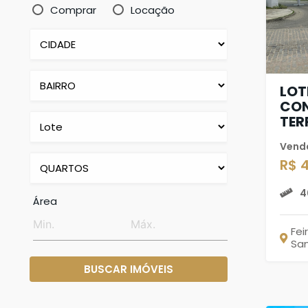
Comprar
Locação
LOT
CON
TER
Vend
R$ 
4
Área
Fei
Sa
BUSCAR IMÓVEIS