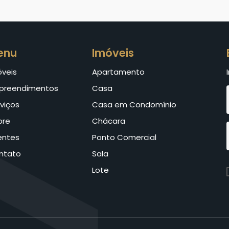
enu
Imóveis
óveis
Apartamento
preendimentos
Casa
viços
Casa em Condomínio
bre
Chácara
entes
Ponto Comercial
ntato
Sala
Lote