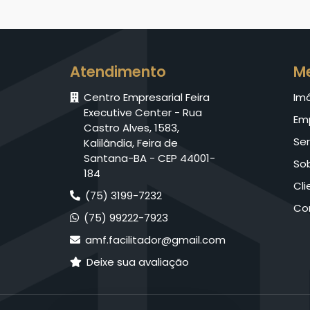
Atendimento
M
Centro Empresarial Feira
Im
Executive Center - Rua
Em
Castro Alves, 1583,
Ser
Kalilândia, Feira de
Santana-BA - CEP 44001-
So
184
Cli
(75) 3199-7232
Co
(75) 99222-7923
amf.facilitador@gmail.com
Deixe sua avaliação