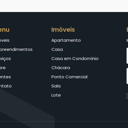
enu
Imóveis
óveis
Apartamento
preendimentos
Casa
viços
Casa em Condomínio
bre
Chácara
entes
Ponto Comercial
ntato
Sala
Lote