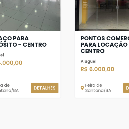
AÇO PARA
PONTOS COMERC
ÓSITO - CENTRO
PARA LOCAÇÃO 
CENTRO
el
Aluguel
4.000,00
R$ 6.000,00
ra de
Feira de
DETALHES
D
ntana/BA
Santana/BA