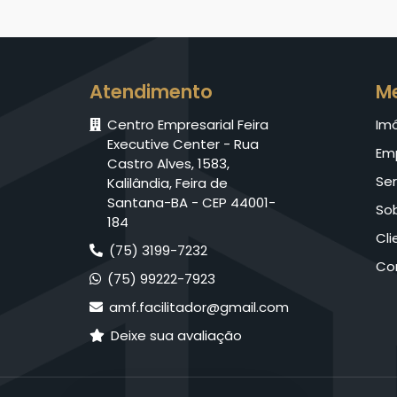
Atendimento
M
Centro Empresarial Feira
Im
Executive Center - Rua
Em
Castro Alves, 1583,
Ser
Kalilândia, Feira de
Santana-BA - CEP 44001-
So
184
Cli
(75) 3199-7232
Co
(75) 99222-7923
amf.facilitador@gmail.com
Deixe sua avaliação