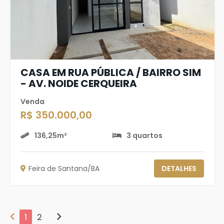
CASA EM RUA PÚBLICA / BAIRRO SIM
- AV. NOIDE CERQUEIRA
Venda
R$ 350.000,00
136,25m²
3 quartos
Feira de Santana/BA
DETALHES
chevron_left
chevron_right
1
2