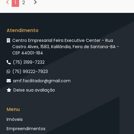
chevron_left
chevron_right
1
2
Atendimento
Centro Empresarial Feira Executive Center - Rua
Castro Alves, 1583, Kalilândia, Feira de Santana-BA -
CEP 44001-184
(75) 3199-7232
(75) 99222-7923
amf.facilitador@gmail.com
Deixe sua avaliação
Menu
Imóveis
Empreendimentos