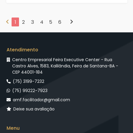
chevron_left
chevron_right
1
2
3
4
5
6
Atendimento
Centro Empresarial Feira Executive Center - Rua
Castro Alves, 1583, Kalilândia, Feira de Santana-BA -
CEP 44001-184
(75) 3199-7232
(75) 99222-7923
amf.facilitador@gmail.com
Deixe sua avaliação
Menu