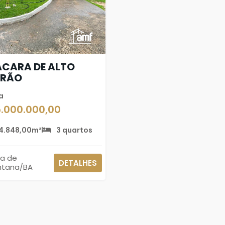
CARA DE ALTO
DRÃO
a
5.000.000,00
4.848,00m²
3 quartos
ra de
DETALHES
ntana/BA