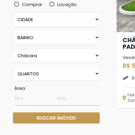
Comprar
Locação
CHÁ
PA
Vend
R$ 
3
Área
Fei
Sa
BUSCAR IMÓVEIS