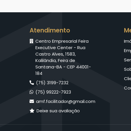
Atendimento
M
Centro Empresarial Feira
Im
Executive Center - Rua
Em
Castro Alves, 1583,
Ser
Kalilândia, Feira de
Santana-BA - CEP 44001-
So
184
Cli
(75) 3199-7232
Co
(75) 99222-7923
amf.facilitador@gmail.com
Deixe sua avaliação