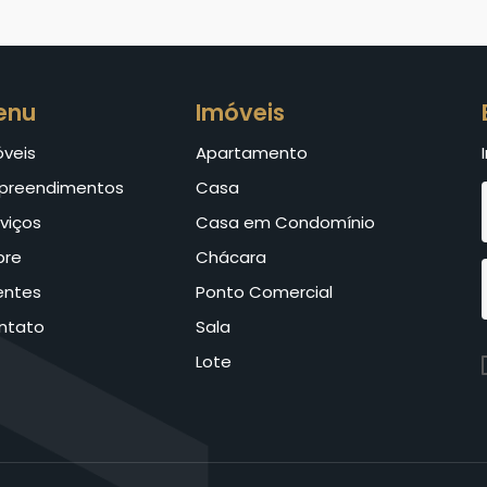
enu
Imóveis
óveis
Apartamento
preendimentos
Casa
viços
Casa em Condomínio
bre
Chácara
entes
Ponto Comercial
ntato
Sala
Lote