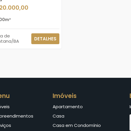
120.000,00
00m²
ra de
DETALHES
ntana/BA
enu
Imóveis
óveis
Apartamento
preendimentos
Casa
viços
Casa em Condomínio