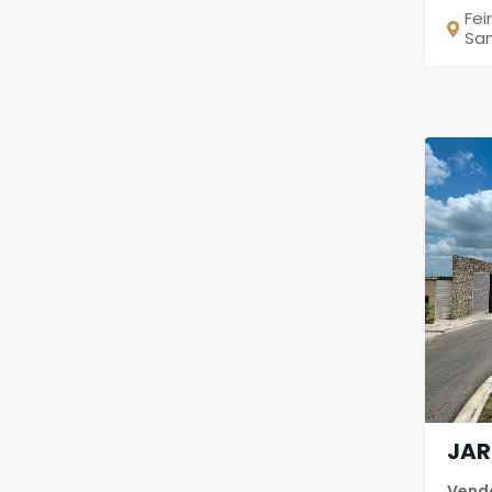
Fei
Sa
JAR
Vend