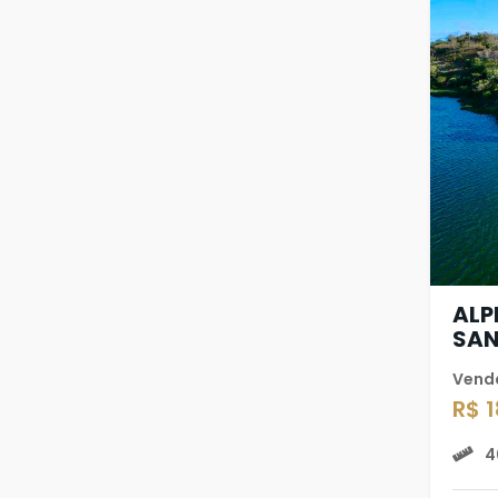
ALP
SA
Vend
R$ 
4