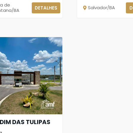
ra de
Salvador/BA
DETALHES
D
ntana/BA
DIM DAS TULIPAS
a