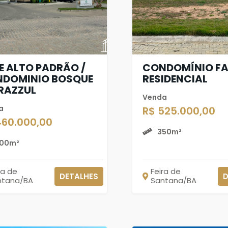
E ALTO PADRÃO /
CONDOMÍNIO FA
DOMINIO BOSQUE
RESIDENCIAL
RAZZUL
Venda
a
R$ 525.000,00
460.000,00
350m²
00m²
ra de
Feira de
DETALHES
D
ntana/BA
Santana/BA