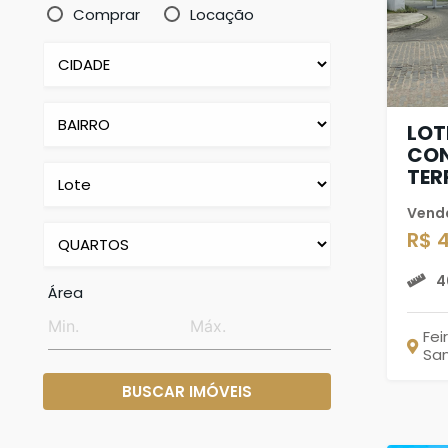
Comprar
Locação
LOT
CON
TER
Vend
R$ 
4
Área
Fei
Sa
BUSCAR IMÓVEIS