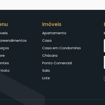
enu
Imóveis
óveis
Apartamento
preendimentos
Casa
viços
Casa em Condomínio
bre
Chácara
entes
Ponto Comercial
ntato
Sala
Lote