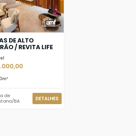
AS DE ALTO
RÃO / REVITA LIFE
el
3.000,00
0m²
ra de
DETALHES
ntana/BA