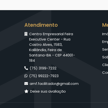
Atendimento
M
Centro Empresarial Feira
Im
Executive Center - Rua
Em
Castro Alves, 1583,
Ser
Kalilândia, Feira de
Santana-BA - CEP 44001-
So
184
Cli
(75) 3199-7232
Co
(75) 99222-7923
amf.facilitador@gmail.com
Deixe sua avaliação