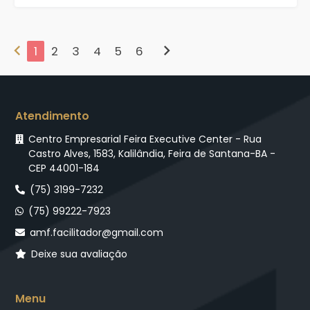
chevron_left
chevron_right
1
2
3
4
5
6
Atendimento
Centro Empresarial Feira Executive Center - Rua
Castro Alves, 1583, Kalilândia, Feira de Santana-BA -
CEP 44001-184
(75) 3199-7232
(75) 99222-7923
amf.facilitador@gmail.com
Deixe sua avaliação
Menu