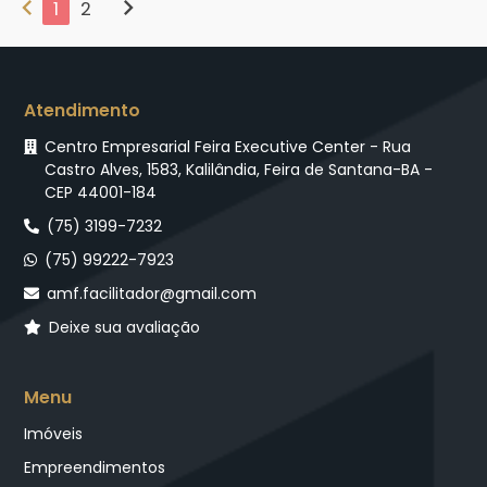
chevron_left
chevron_right
1
2
Atendimento
Centro Empresarial Feira Executive Center - Rua
Castro Alves, 1583, Kalilândia, Feira de Santana-BA -
CEP 44001-184
(75) 3199-7232
(75) 99222-7923
amf.facilitador@gmail.com
Deixe sua avaliação
Menu
Imóveis
Empreendimentos