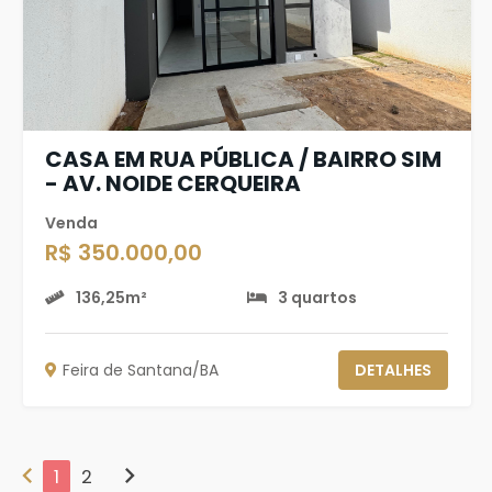
CASA EM RUA PÚBLICA / BAIRRO SIM
- AV. NOIDE CERQUEIRA
Venda
R$ 350.000,00
136,25m²
3 quartos
Feira de Santana/BA
DETALHES
chevron_left
chevron_right
1
2