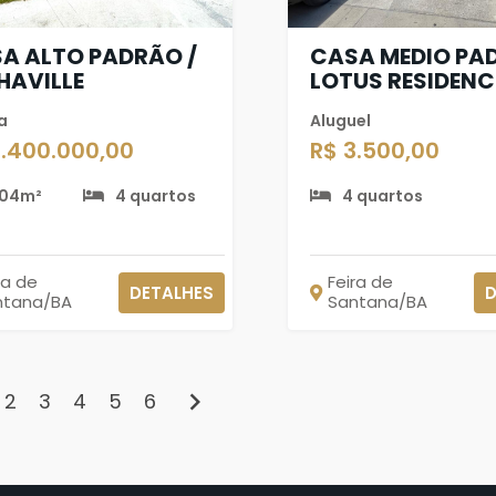
A ALTO PADRÃO /
CASA MEDIO PA
HAVILLE
LOTUS RESIDENC
a
Aluguel
2.400.000,00
R$ 3.500,00
04m²
4 quartos
4 quartos
ra de
Feira de
DETALHES
D
ntana/BA
Santana/BA
chevron_right
2
3
4
5
6