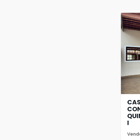
CAS
CO
QUI
I
Vend