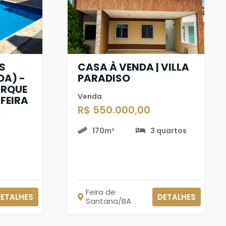
S
CASA À VENDA | VILLA
DA) -
PARADISO
ARQUE
Venda
 FEIRA
R$ 550.000,00
A
170m²
3 quartos
Feira de
ETALHES
DETALHES
Santana/BA