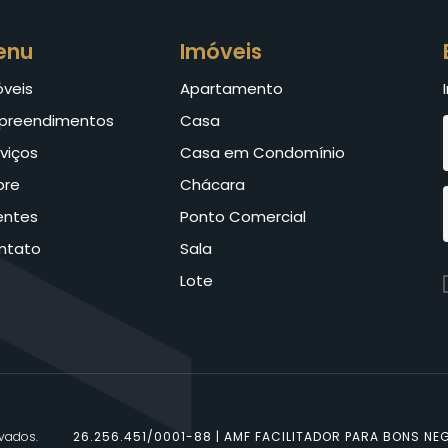
enu
Imóveis
óveis
Apartamento
preendimentos
Casa
viços
Casa em Condomínio
bre
Chácara
entes
Ponto Comercial
ntato
Sala
Lote
rvados.
26.256.451/0001-88 | AMF FACILITADOR PARA BONS NEG