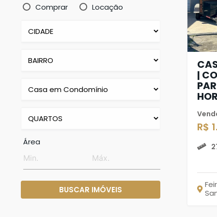
Comprar
Locação
CAS
| C
PAR
HOR
Vend
R$ 
Área
2
Fei
BUSCAR IMÓVEIS
Sa