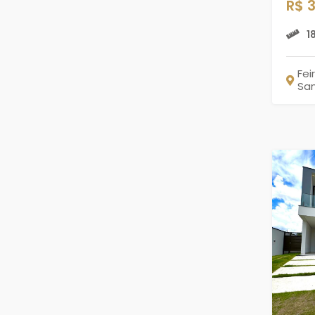
R$ 
1
Fei
Sa