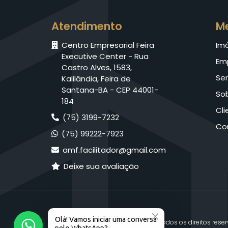
Atendimento
M
Centro Empresarial Feira
Im
Executive Center - Rua
Em
Castro Alves, 1583,
Ser
Kalilândia, Feira de
Santana-BA - CEP 44001-
So
184
Cli
(75) 3199-7232
Co
(75) 99222-7923
amf.facilitador@gmail.com
Deixe sua avaliação
© 2026 AMF Facilitador. Todos os direitos rese