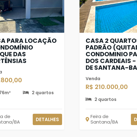
A PARA LOCAÇÃO
CASA 2 QUARTO
ONDOMÍNIO
PADRÃO (QUITA
QUE DAS
CONDOMINIO P
TÊNSIAS
DOS CARDEAIS -
DE SANTANA-B
a
Venda
1.800,00
R$ 210.000,00
76m²
2 quartos
2 quartos
ra de
Feira de
DETALHES
D
ntana/BA
Santana/BA