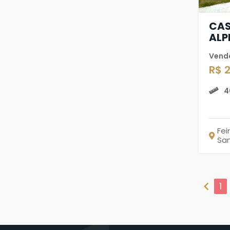
CAS
ALP
Vend
R$ 
4
Fei
Sa
chevron_left
1