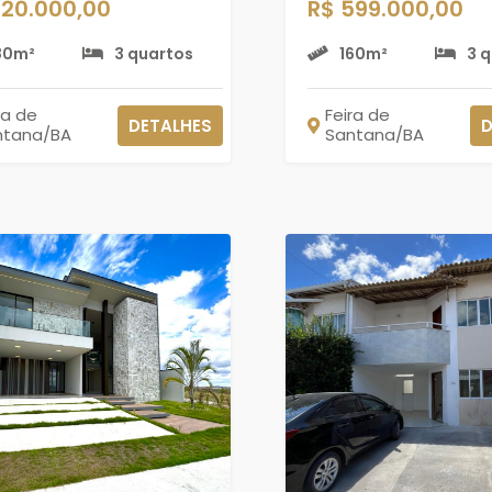
320.000,00
R$ 599.000,00
80m²
3 quartos
160m²
3 
ra de
Feira de
DETALHES
D
ntana/BA
Santana/BA