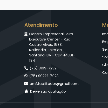
Atendimento
M
Centro Empresarial Feira
Im
Executive Center - Rua
Em
Castro Alves, 1583,
Ser
Kalilândia, Feira de
Santana-BA - CEP 44001-
So
184
Cli
(75) 3199-7232
Co
(75) 99222-7923
amf.facilitador@gmail.com
Deixe sua avaliação