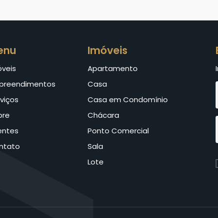
enu
Imóveis
óveis
Apartamento
preendimentos
Casa
viços
Casa em Condomínio
bre
Chácara
entes
Ponto Comercial
ntato
Sala
Lote