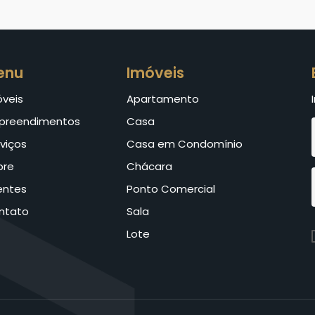
enu
Imóveis
óveis
Apartamento
preendimentos
Casa
viços
Casa em Condomínio
bre
Chácara
entes
Ponto Comercial
ntato
Sala
Lote