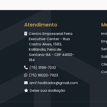
Atendimento
M
Centro Empresarial Feira
Im
Executive Center - Rua
Em
Castro Alves, 1583,
Ser
Kalilândia, Feira de
Santana-BA - CEP 44001-
So
184
Cli
(75) 3199-7232
Co
(75) 99222-7923
amf.facilitador@gmail.com
Deixe sua avaliação