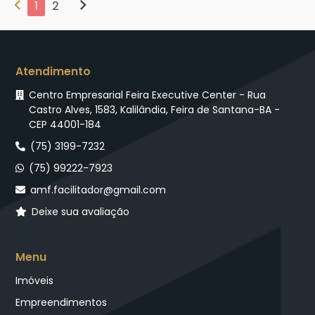
chevron_left
chevron_right
1
2
Atendimento
Centro Empresarial Feira Executive Center - Rua
Castro Alves, 1583, Kalilândia, Feira de Santana-BA -
CEP 44001-184
(75) 3199-7232
(75) 99222-7923
amf.facilitador@gmail.com
Deixe sua avaliação
Menu
Imóveis
Empreendimentos