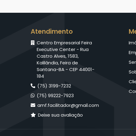
Atendimento
M
Centro Empresarial Feira
Im
Executive Center - Rua
Em
Castro Alves, 1583,
Ser
Kalilândia, Feira de
Santana-BA - CEP 44001-
So
184
Cli
(75) 3199-7232
Co
(75) 99222-7923
amf.facilitador@gmail.com
Deixe sua avaliação