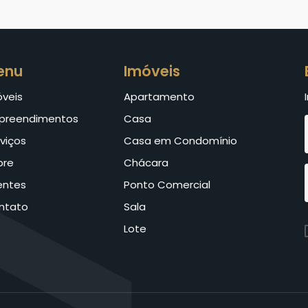
enu
Imóveis
óveis
Apartamento
preendimentos
Casa
viços
Casa em Condomínio
bre
Chácara
entes
Ponto Comercial
ntato
Sala
Lote