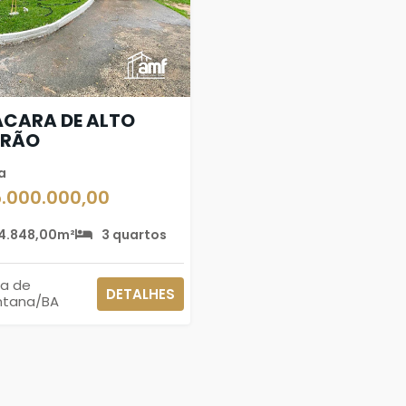
CARA DE ALTO
DRÃO
a
5.000.000,00
4.848,00m²
3 quartos
ra de
DETALHES
ntana/BA