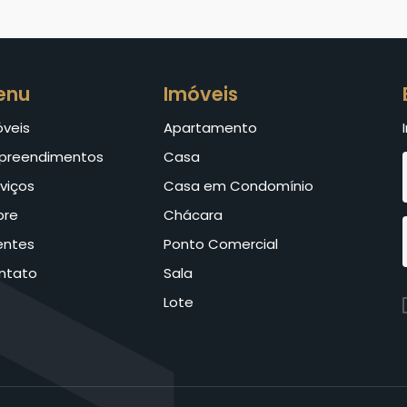
enu
Imóveis
óveis
Apartamento
preendimentos
Casa
viços
Casa em Condomínio
bre
Chácara
entes
Ponto Comercial
ntato
Sala
Lote