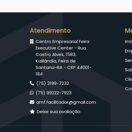
Atendimento
M
Centro Empresarial Feira
Im
Executive Center - Rua
Em
Castro Alves, 1583,
Ser
Kalilândia, Feira de
Santana-BA - CEP 44001-
So
184
Cli
(75) 3199-7232
Co
(75) 99222-7923
amf.facilitador@gmail.com
Deixe sua avaliação