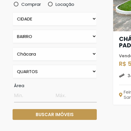
Comprar
Locação
CHÁ
PA
Vend
R$ 
3
Área
Fei
Sa
BUSCAR IMÓVEIS