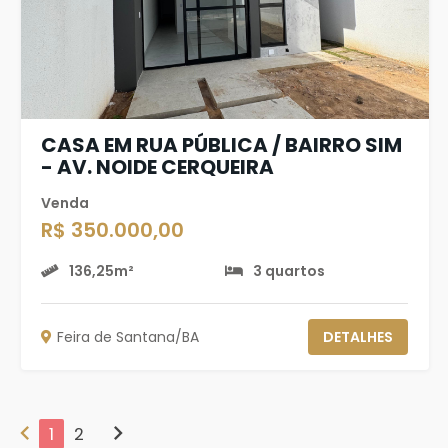
CASA EM RUA PÚBLICA / BAIRRO SIM
- AV. NOIDE CERQUEIRA
Venda
R$ 350.000,00
136,25m²
3 quartos
Feira de Santana/BA
DETALHES
chevron_left
chevron_right
1
2