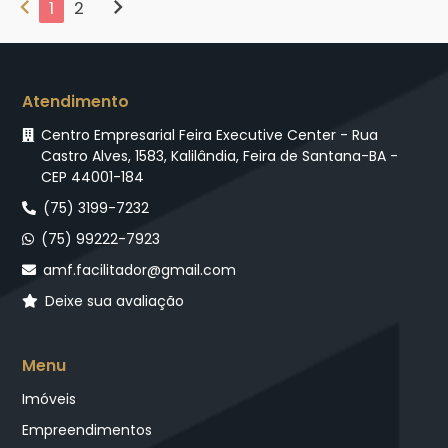
chevron_left
chevron_right
1
2
Atendimento
Centro Empresarial Feira Executive Center - Rua
Castro Alves, 1583, Kalilândia, Feira de Santana-BA -
CEP 44001-184
(75) 3199-7232
(75) 99222-7923
amf.facilitador@gmail.com
Deixe sua avaliação
Menu
Imóveis
Empreendimentos