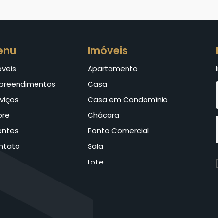
enu
Imóveis
óveis
Apartamento
preendimentos
Casa
viços
Casa em Condomínio
bre
Chácara
entes
Ponto Comercial
ntato
Sala
Lote