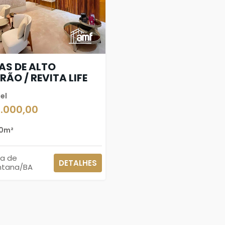
AS DE ALTO
RÃO / REVITA LIFE
el
3.000,00
0m²
ra de
DETALHES
ntana/BA