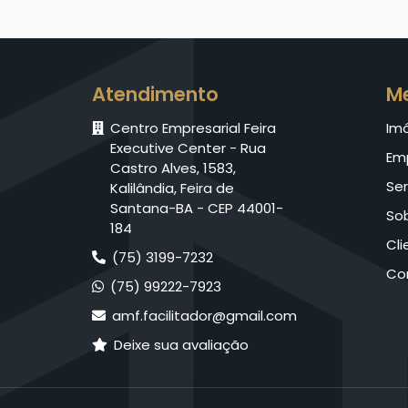
Atendimento
M
Centro Empresarial Feira
Im
Executive Center - Rua
Em
Castro Alves, 1583,
Ser
Kalilândia, Feira de
Santana-BA - CEP 44001-
So
184
Cli
(75) 3199-7232
Co
(75) 99222-7923
amf.facilitador@gmail.com
Deixe sua avaliação