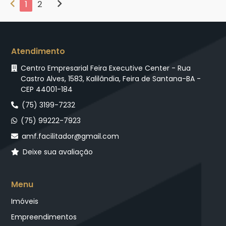
chevron_left
chevron_right
1
2
Atendimento
Centro Empresarial Feira Executive Center - Rua
Castro Alves, 1583, Kalilândia, Feira de Santana-BA -
CEP 44001-184
(75) 3199-7232
(75) 99222-7923
amf.facilitador@gmail.com
Deixe sua avaliação
Menu
Imóveis
Empreendimentos