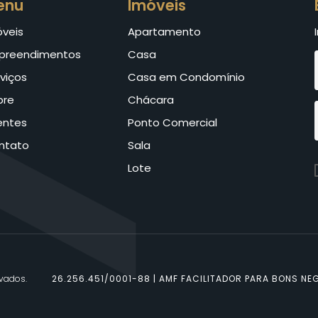
enu
Imóveis
óveis
Apartamento
preendimentos
Casa
viços
Casa em Condomínio
bre
Chácara
entes
Ponto Comercial
ntato
Sala
Lote
rvados.
26.256.451/0001-88 | AMF FACILITADOR PARA BONS NEG