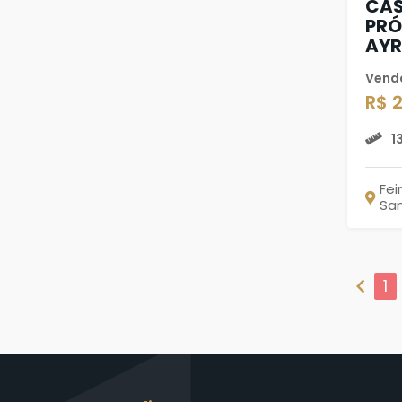
CAS
PRÓ
AYR
Vend
R$ 
1
Fei
Sa
chevron_left
1