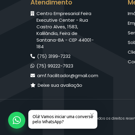
Atendimento
M
Centro Empresarial Feira
Im
Executive Center - Rua
Em
Castro Alves, 1583,
Ser
Kalilândia, Feira de
Santana-BA - CEP 44001-
So
184
Cli
(75) 3199-7232
Co
(75) 99222-7923
amf.facilitador@gmail.com
Deixe sua avaliação
© 2026 AMF Facilitador. Todos os direitos rese