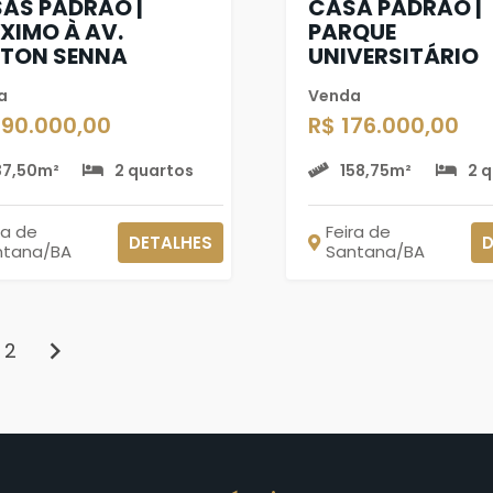
AS PADRÃO |
CASA PADRÃO |
XIMO À AV.
PARQUE
TON SENNA
UNIVERSITÁRIO
a
Venda
290.000,00
R$ 176.000,00
37,50m²
2 quartos
158,75m²
2 
ra de
Feira de
DETALHES
D
ntana/BA
Santana/BA
chevron_right
2