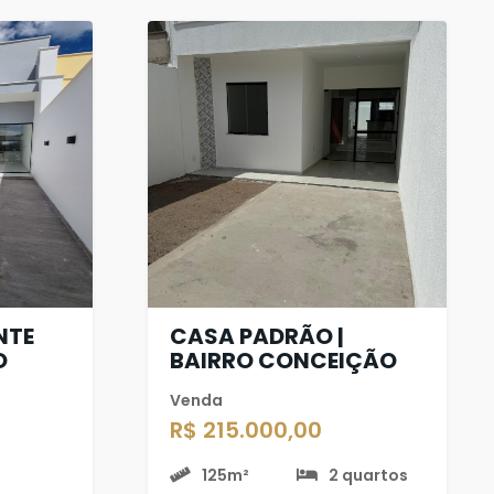
NTE
CASA PADRÃO |
O
BAIRRO CONCEIÇÃO
Venda
R$ 215.000,00
125m²
2 quartos