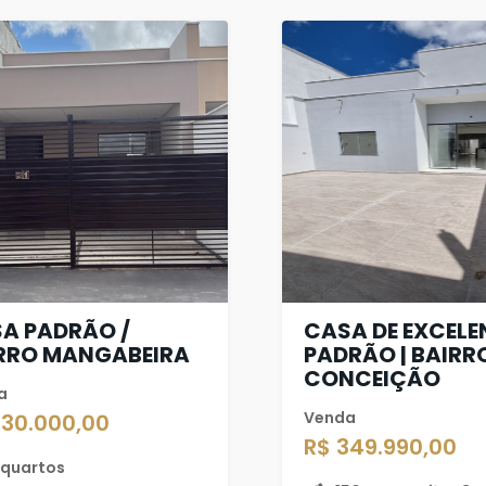
A PADRÃO /
CASA DE EXCELE
RRO MANGABEIRA
PADRÃO | BAIRR
CONCEIÇÃO
a
Venda
330.000,00
R$ 349.990,00
 quartos