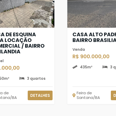
A DE ESQUINA
CASA ALTO PAD
A LOCAÇÃO
BAIRRO BRASILI
ERCIAL / BAIRRO
Venda
ILANDIA
R$ 900.000,00
el
6.000,00
435m²
3 
50m²
3 quartos
ra de
Feira de
DETALHES
D
ntana/BA
Santana/BA