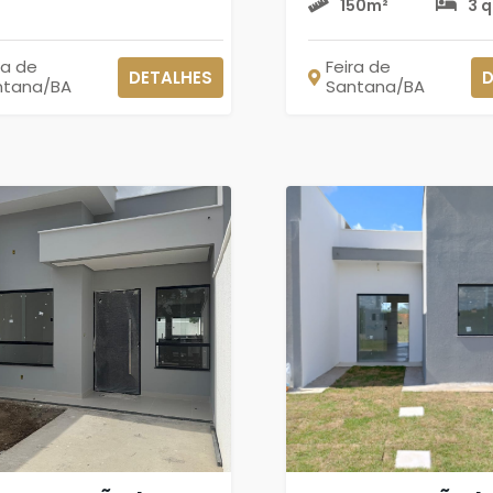
150m²
3 
ra de
Feira de
DETALHES
D
ntana/BA
Santana/BA