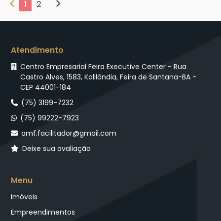
chevron_left
chevron_right
1
2
Atendimento
Centro Empresarial Feira Executive Center - Rua
Castro Alves, 1583, Kalilândia, Feira de Santana-BA -
CEP 44001-184
(75) 3199-7232
(75) 99222-7923
amf.facilitador@gmail.com
Deixe sua avaliação
Menu
Imóveis
Empreendimentos