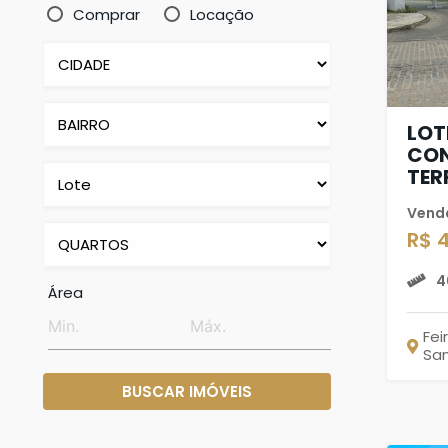
Comprar
Locação
LOT
CON
TER
Vend
R$ 
4
Área
Fei
Sa
BUSCAR IMÓVEIS