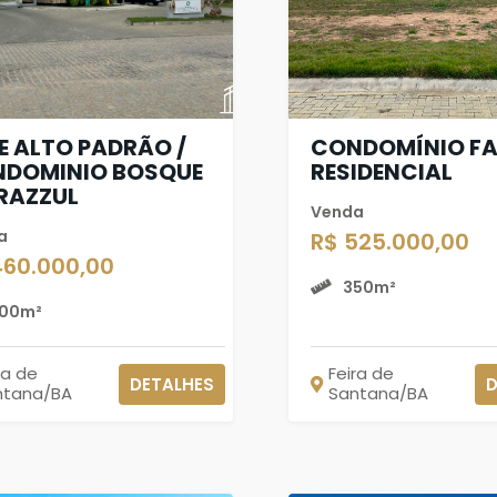
E ALTO PADRÃO /
CONDOMÍNIO FA
DOMINIO BOSQUE
RESIDENCIAL
RAZZUL
Venda
a
R$ 525.000,00
460.000,00
350m²
00m²
ra de
Feira de
DETALHES
D
ntana/BA
Santana/BA