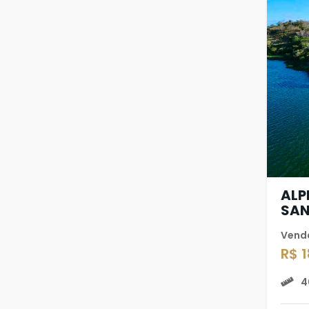
ALP
SA
Vend
R$ 
4