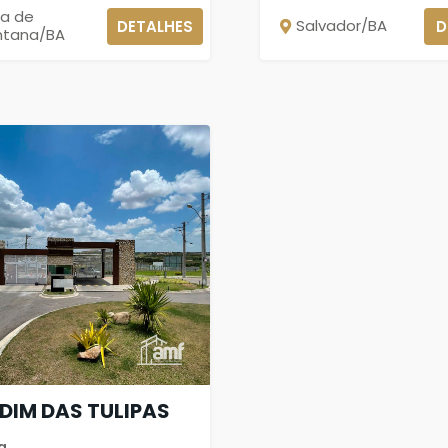
ra de
Salvador/BA
DETALHES
D
ntana/BA
DIM DAS TULIPAS
a