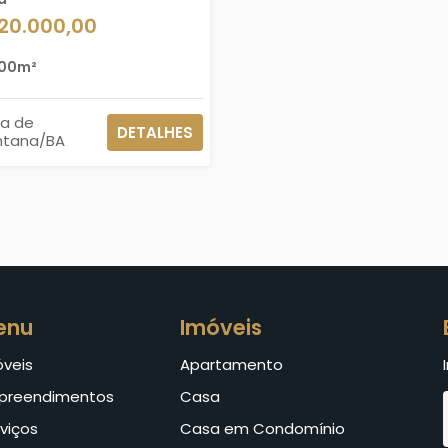
120.000,00
00m²
ra de
DETALHES
ntana/BA
enu
Imóveis
óveis
Apartamento
preendimentos
Casa
viços
Casa em Condomínio