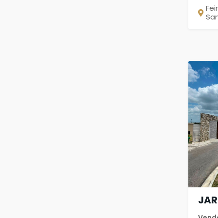
Fei
Sa
JAR
Vend