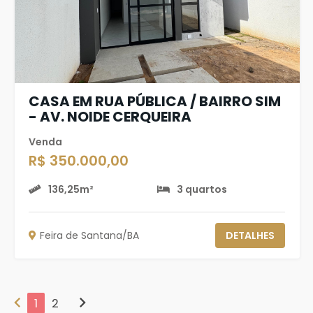
CASA EM RUA PÚBLICA / BAIRRO SIM
- AV. NOIDE CERQUEIRA
Venda
R$ 350.000,00
136,25m²
3 quartos
Feira de Santana/BA
DETALHES
chevron_left
chevron_right
1
2