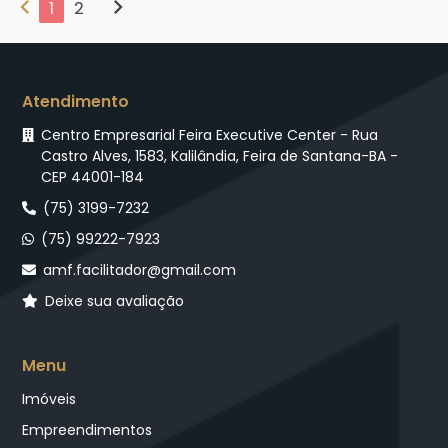
chevron_left
chevron_right
1
2
Atendimento
Centro Empresarial Feira Executive Center - Rua
Castro Alves, 1583, Kalilândia, Feira de Santana-BA -
CEP 44001-184
(75) 3199-7232
(75) 99222-7923
amf.facilitador@gmail.com
Deixe sua avaliação
Menu
Imóveis
Empreendimentos