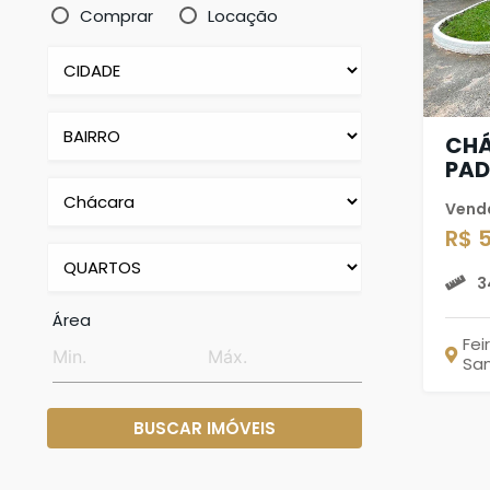
Comprar
Locação
CHÁ
PA
Vend
R$ 
3
Área
Fei
Sa
BUSCAR IMÓVEIS