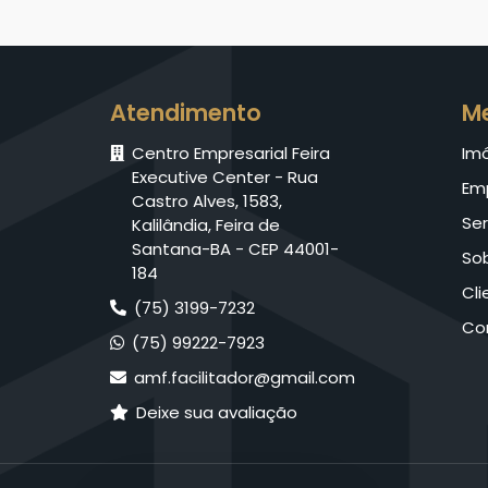
Atendimento
M
Centro Empresarial Feira
Im
Executive Center - Rua
Em
Castro Alves, 1583,
Ser
Kalilândia, Feira de
Santana-BA - CEP 44001-
So
184
Cli
(75) 3199-7232
Co
(75) 99222-7923
amf.facilitador@gmail.com
Deixe sua avaliação