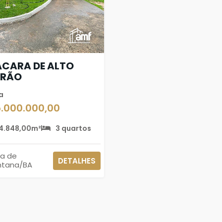
CARA DE ALTO
DRÃO
a
5.000.000,00
4.848,00m²
3 quartos
ra de
DETALHES
ntana/BA