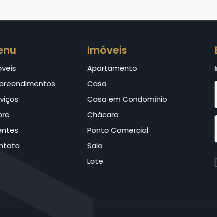
enu
Imóveis
óveis
Apartamento
preendimentos
Casa
viços
Casa em Condomínio
bre
Chácara
entes
Ponto Comercial
ntato
Sala
Lote