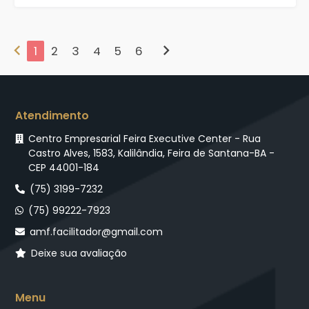
chevron_left
chevron_right
1
2
3
4
5
6
Atendimento
Centro Empresarial Feira Executive Center - Rua
Castro Alves, 1583, Kalilândia, Feira de Santana-BA -
CEP 44001-184
(75) 3199-7232
(75) 99222-7923
amf.facilitador@gmail.com
Deixe sua avaliação
Menu