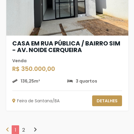
CASA EM RUA PÚBLICA / BAIRRO SIM
- AV. NOIDE CERQUEIRA
Venda
R$ 350.000,00
136,25m²
3 quartos
Feira de Santana/BA
DETALHES
chevron_left
chevron_right
1
2