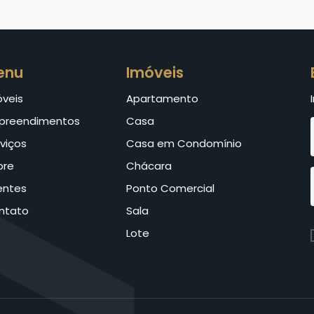
enu
Imóveis
óveis
Apartamento
preendimentos
Casa
viços
Casa em Condomínio
bre
Chácara
entes
Ponto Comercial
ntato
Sala
Lote