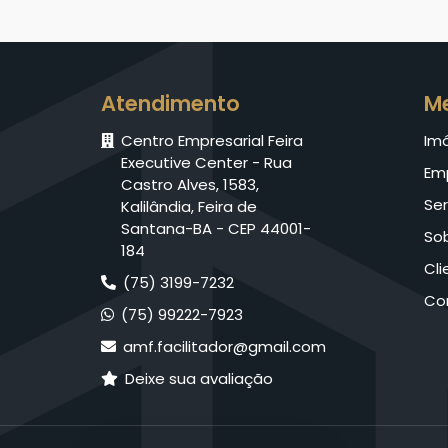
Atendimento
M
Centro Empresarial Feira
Im
Executive Center - Rua
Em
Castro Alves, 1583,
Ser
Kalilândia, Feira de
Santana-BA - CEP 44001-
So
184
Cli
(75) 3199-7232
Co
(75) 99222-7923
amf.facilitador@gmail.com
Deixe sua avaliação