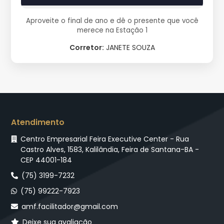
Aproveite o final de ano e dê o presente que você
merece na Estação 1
Corretor:
JANETE SOUZA
Atendimento
Centro Empresarial Feira Executive Center - Rua
Castro Alves, 1583, Kalilândia, Feira de Santana-BA -
CEP 44001-184
(75) 3199-7232
(75) 99222-7923
amf.facilitador@gmail.com
Deixe sua avaliação