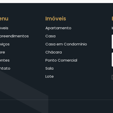
enu
Imóveis
óveis
Apartamento
preendimentos
Casa
viços
Casa em Condomínio
bre
Chácara
entes
Ponto Comercial
ntato
Sala
Lote