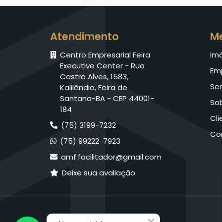
Atendimento
M
Centro Empresarial Feira
Im
Executive Center - Rua
Em
Castro Alves, 1583,
Ser
Kalilândia, Feira de
Santana-BA - CEP 44001-
So
184
Cli
(75) 3199-7232
Co
(75) 99222-7923
amf.facilitador@gmail.com
Deixe sua avaliação