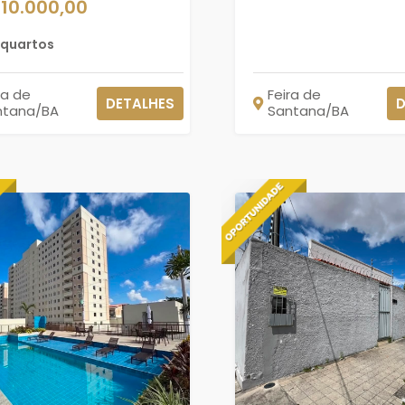
210.000,00
 quartos
ra de
Feira de
DETALHES
D
ntana/BA
Santana/BA