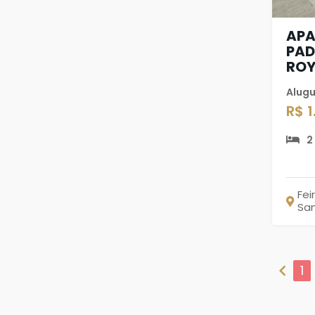
AP
PAD
ROY
Alugu
R$ 1
2
Fei
Sa
chevron_left
1