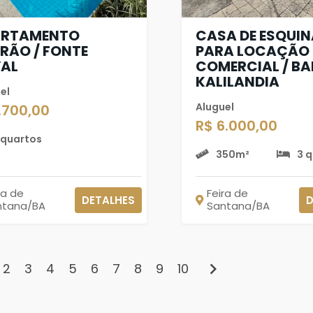
ARTAMENTO
CASA DE ESQUI
RÃO / FONTE
PARA LOCAÇÃO
AL
COMERCIAL / BA
KALILANDIA
el
Aluguel
.700,00
R$ 6.000,00
 quartos
350m²
3 
ra de
Feira de
DETALHES
D
ntana/BA
Santana/BA
chevron_right
2
3
4
5
6
7
8
9
10