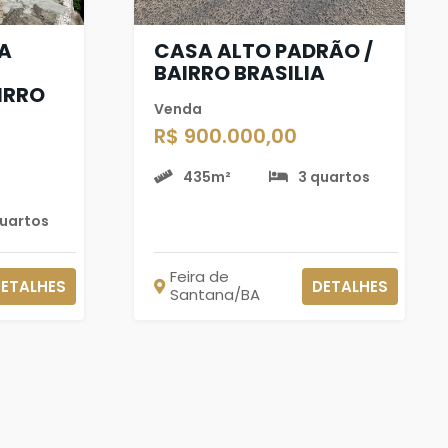
NA
CASA ALTO PADRÃO /
BAIRRO BRASILIA
IRRO
Venda
R$ 900.000,00
435m²
3 quartos
quartos
Feira de
ETALHES
DETALHES
Santana/BA