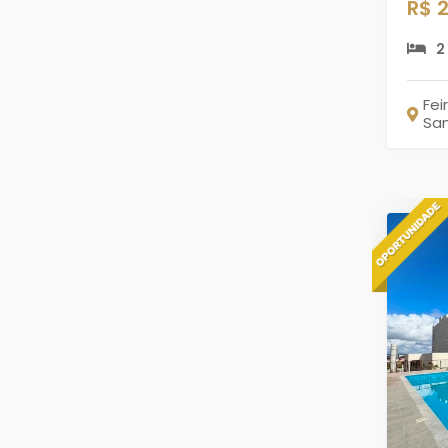
R$ 
2
Fei
Sa