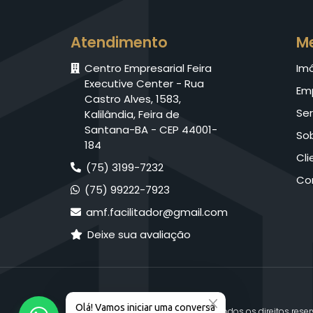
Atendimento
M
Centro Empresarial Feira
Im
Executive Center - Rua
Em
Castro Alves, 1583,
Ser
Kalilândia, Feira de
Santana-BA - CEP 44001-
So
184
Cli
(75) 3199-7232
Co
(75) 99222-7923
amf.facilitador@gmail.com
Deixe sua avaliação
© 2026 AMF Facilitador. Todos os direitos rese