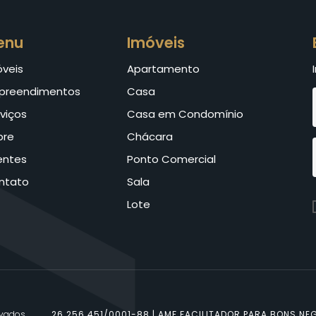
enu
Imóveis
óveis
Apartamento
preendimentos
Casa
viços
Casa em Condomínio
bre
Chácara
entes
Ponto Comercial
ntato
Sala
Lote
rvados.
26.256.451/0001-88 | AMF FACILITADOR PARA BONS NEG