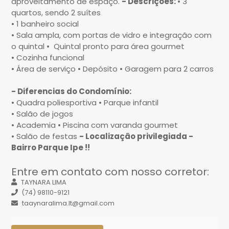
aproveitamento de espaço.
- Descrições:
• 3
quartos, sendo 2 suítes
• 1 banheiro social
• Sala ampla, com portas de vidro e integração com
o quintal
•
Quintal pronto para área gourmet
• Cozinha funcional
• Área de serviço
• Depósito
• Garagem para 2 carros
- Diferencias do Condomínio:
• Quadra poliesportiva
• Parque infantil
• Salão de jogos
• Academia
• Piscina com varanda gourmet
• Salão de festas
- Localização privilegiada -
Bairro Parque Ipe !!
Entre em contato com nosso corretor:
TAYNARA LIMA
(74) 98110-9121
taaynaralima.lt@gmail.com