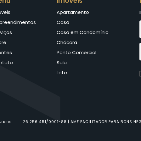
enu
Imóveis
óveis
Apartamento
preendimentos
Casa
viços
Casa em Condomínio
bre
Chácara
entes
Ponto Comercial
ntato
Sala
Lote
rvados.
26.256.451/0001-88 | AMF FACILITADOR PARA BONS NEG