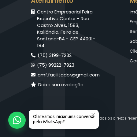
Atendimento
M
Centro Empresarial Feira
Im
Executive Center - Rua
Em
Castro Alves, 1583,
Ser
Kalilândia, Feira de
Santana-BA - CEP 44001-
So
184
Cli
(75) 3199-7232
Co
(75) 99222-7923
amf.facilitador@gmail.com
Deixe sua avaliação
© 2026 AMF Facilitador. Todos os direitos rese